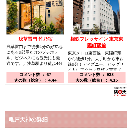
浅草雷門 竹乃宿
相鉄フレッサイン 東京東
陽町駅前
浅草雷門まで徒歩4分の好立地
にある9部屋だけのプチホテ
東京メトロ東西線 東陽町駅
ル。ビジネスにも観光にも最
から徒歩1分。大手町から東西
適です。／浅草駅より徒歩4分
線9分！ディズニー、ビッグサ
イトにアクセス良好／東京メ
コメント数 ： 67
コメント数 ： 933
トロ東西線東陽町駅5番出口に
★の数（総合）： 4.44
★の数（総合）： 4.15
隣接、1番・4番出口より1分
亀戸天神の詳細