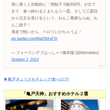
席に着くと自動的に「焼餃子 5個300円」が出て
きて、食べ終わるとまたもう一皿、そして三皿目
から注文を受けるという、わんこ蕎麦ならぬ、わ
んこ餃子！
薄皮で軽いから、ペロリいけちゃうよ！
pic.twitter.com/6tdZ9XxF2r
— フォーリンデブはっしー / 橋本陽 (@fallindebu)
October 2, 2022
▶亀戸ぎょうざをチェック[食べログ]
「亀戸天神」おすすめホテル２選