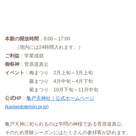
本殿の開放時間
：8:00～17:00
（境内には24時間入れます。）
ご利益
：学業成就
御祭神
：菅原道真公
イベント
：梅まつり 2月上旬～3月上旬
藤まつり 4月中旬～4月下旬
菊まつり 10月下旬～11月中旬
公式HP
：
亀戸天神社｜公式ホームページ
(kameidotenjin.or.jp)
亀戸天神に祀られるのは学問の神様である菅原道真公。
そのため受験シーズンにはたくさんの参拝客が訪れます。