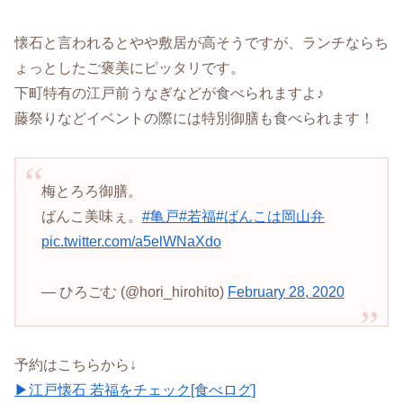
懐石と言われるとやや敷居が高そうですが、ランチならち
ょっとしたご褒美にピッタリです。
下町特有の江戸前うなぎなどが食べられますよ♪
藤祭りなどイベントの際には特別御膳も食べられます！
梅とろろ御膳。
ばんこ美味ぇ。
#亀戸
#若福
#ばんこは岡山弁
pic.twitter.com/a5elWNaXdo
— ひろごむ (@hori_hirohito)
February 28, 2020
予約はこちらから↓
▶江戸懐石 若福をチェック[食べログ]