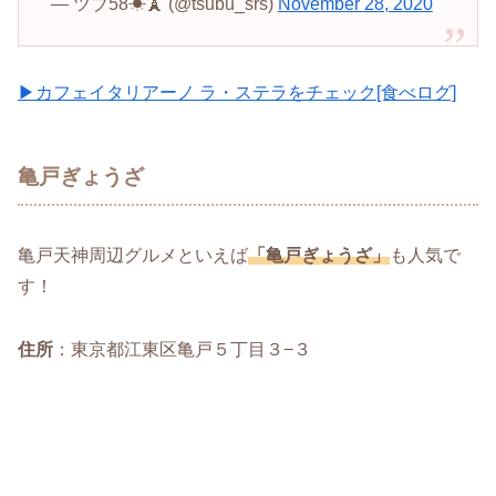
— ツブ58☀🗼 (@tsubu_srs)
November 28, 2020
▶カフェイタリアーノ ラ・ステラをチェック[食べログ]
亀戸ぎょうざ
亀戸天神周辺グルメといえば
「亀戸ぎょうざ」
も人気で
す！
住所
：東京都江東区亀戸５丁目３−３