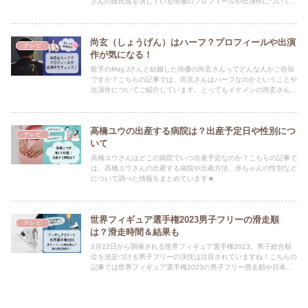
さんの彼氏役を演じている俳優のプロフィールや出演作についてま
とめています。
尚玄（しょうげん）はハーフ？プロフィールや出演
テレビ
作が気になる！
歌手のMay.Jさんと結婚した俳優の尚玄さんってどんな人かご存知
ですか？こちらの記事では、尚玄さんはハーフなのかということや
出演作についてご紹介しています。とってもイケメンの尚玄さん、
要チェックですよ★
高橋ユウの出産する病院は？出産予定日や性別につ
テレビ
いて
高橋ユウさんはどこの病院でいつ出産予定なのか？こちらの記事で
は、高橋ユウさんの出産する病院や出産方法、赤ちゃんの性別など
について調べた情報をまとめています★
世界フィギュア選手権2023男子フリーの滑走順
テレビ
は？滑走時間＆結果も
3月22日から開催される世界フィギュア選手権2023。男子総合順
位を決定づける男子フリーの演技は注目されていますね！こちらの
記事では世界フィギュア選手権2023の男子フリー滑走順や日本選
手の滑走時間、結果についてご紹介しています！