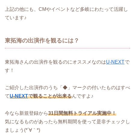
上記の他にも、CMやイベントなど多岐にわたって活躍し
ています♪
東拓海の出演作を観るには？
東拓海さんの出演作を観るのにオススメなのは
U-NEXT
で
す！
ご紹介した出演作のうち「◆」マークの付いたものはすべ
て
U-NEXT
で観ることが出来る
んですよ♪
今なら新規登録から
31日間無料トライア
ル実施中！
気になるものがあったら無料期間を使って是非チェックし
ましょう(*´∀｀*)