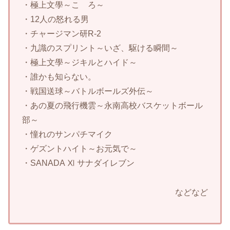
・極上文學～こゝろ～
・12人の怒れる男
・チャージマン研R-2
・九識のスプリント～いざ、駆ける瞬間～
・極上文學～ジキルとハイド～
・誰かも知らない。
・戦国送球～バトルボールズ外伝～
・あの夏の飛行機雲～永南高校バスケットボール
部～
・憧れのサンパチマイク
・ゲズントハイト～お元気で～
・SANADA Ⅺ サナダイレブン
などなど