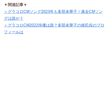
▼関連記事▼
＞グラコロCMソング2023年も多部未華子！過去CMソン
グは誰が？
＞グラコロCM2022俳優は誰？多部未華子の彼氏役のプロ
フィールは