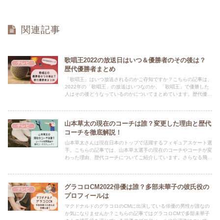
関連記事
歌唱王2022の放送日はいつ＆優勝者のその後は？
テレビ
歴代優勝者まとめ
「歌唱王」はいつ放送されるのかご存知ですか？こちらの記事は、
2022年の「歌唱王」の放送はいつなのか、「歌唱王」で優勝した
人はその後どうなっているのかについてまとめています。歴代優勝
者や売れた人についてもご紹介しています♪
山本草太の現在のコーチは誰？変更した理由と歴代
テレビ
コーチを徹底解説！
山本草太さんは現在日本のトップで活躍するフィギュアスケート選
手。こちらの記事では、山本草太選手の現在のコーチやコーチが変
わった理由、歴代コーチについてご紹介しています。さらなる飛躍
が期待される山本選手についてしっかりチェックしましょ☆
グラコロCM2022俳優は誰？多部未華子の彼氏役の
テレビ
プロフィールは
マクドナルドのグラコロのCMに出演している俳優の男性が誰なの
か気になりませんか？こちらの記事ではグラコロCMで多部未華子