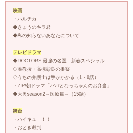
映画
・ハルチカ
◆きょうのキラ君
◆私の知らないあなたについて
テレビドラマ
◆DOCTORS 最強の名医 新春スペシャル
◇准教授・高槻彰良の推察
◇うちの弁護士は手がかかる（1・8話）
・ZIP!朝ドラマ「パパとなっちゃんのお弁当」
◆大奥season2～医療篇～（15話）
舞台
・ハイキュー！！
・おとぎ裁判