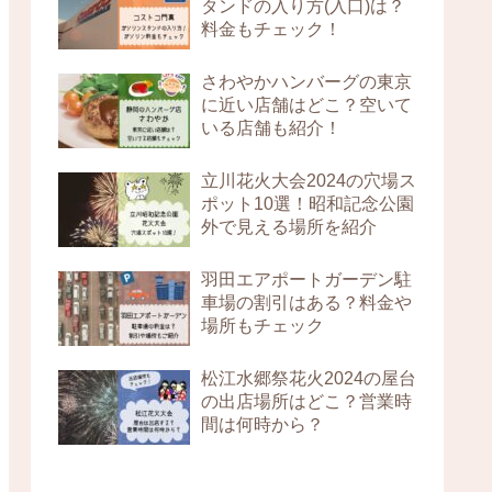
タンドの入り方(入口)は？
料金もチェック！
さわやかハンバーグの東京
に近い店舗はどこ？空いて
いる店舗も紹介！
立川花火大会2024の穴場ス
ポット10選！昭和記念公園
外で見える場所を紹介
羽田エアポートガーデン駐
車場の割引はある？料金や
場所もチェック
松江水郷祭花火2024の屋台
の出店場所はどこ？営業時
間は何時から？