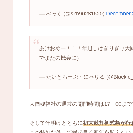
— べっく (@skn90281620)
December 
あけおめー！！！年越しはぎりぎり大
でまたの機会に）
— たいとろーぷ・にゃりる (@Blackie_k
大國魂神社の通常の開門時間は17：00ま
そして年明けとともに
初太鼓打初式祭が行
この特別な催しで縁起良く新年を迎えたい！