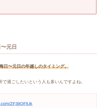
日〜元日
晦日〜元日の年越しのタイミング。
所で過ごしたいという人も多いんですよね。
er.com/ZF3jtQFlUk