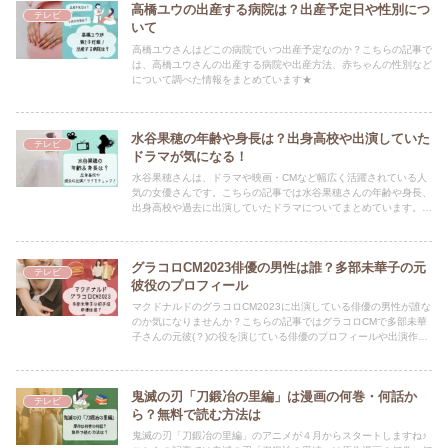
高橋ユウの出産する病院は？出産予定日や性別につ
テレビ
いて
高橋ユウさんはどこの病院でいつ出産予定なのか？こちらの記事で
は、高橋ユウさんの出産する病院や出産方法、赤ちゃんの性別など
について調べた情報をまとめています★
水谷果穂の年齢や身長は？出身高校や出演していた
テレビ
ドラマが気になる！
水谷果穂さんは、ドラマや映画・CMなど幅広く活躍されている人
気の女優さんです。こちらの記事では水谷果穂さんの年齢や身長、
出身高校や過去に出演していたドラマについてまとめています。さ
らなる飛躍が期待される水谷さん、要チェックですよ★
グラコロCM2023俳優の男性は誰？多部未華子の元
テレビ
彼役のプロフィール
マクドナルドのグラコロCM2023に出演している俳優の男性が誰な
のか気になりませんか？こちらの記事ではグラコロCMで多部未華
子さんの元彼(？)の役を演じている俳優のプロフィールや出演作に
ついてまとめています。
鬼滅の刃「刀鍛冶の里編」は漫画の何巻・何話か
テレビ
ら？無料で読む方法は
鬼滅の刃「刀鍛冶の里編」のアニメが４月からスタートしますね♪