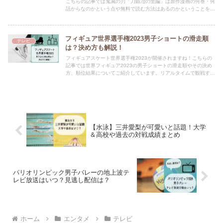
こちらの記事では鬼滅の刃「刀鍛冶の里編」は原作漫画の何巻・何
話からなのかという点や無料で読む方法はあるのかということを解
説しています！
フィギュア世界選手権2023男子ショートの滑走順
テレビ
は？決め方も解説！
フィギュアスケート世界選手権2023が開催されますね！こちらの
記事では世界フィギュア2023の男子ショートの滑走順やその決め
方、順位結果についてご紹介しています。リアルタイムで観戦する
なら順番は知っておきたいところですね★
【水泳】三井愛梨が可愛いと話題！大学
＆高校や過去の対戦成績まとめ
パリオリンピック男子バレーの地上波テ
レビ放送はいつ？見逃し配信は？
ホーム
エンタメ
テレビ