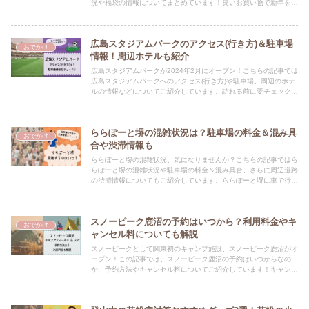
況や福袋の情報についてまとめています！良いお買い物で新年をス
タートできるよう、事前に情報チェックしましょ★
広島スタジアムパークのアクセス(行き方)＆駐車場
おでかけ
情報！周辺ホテルも紹介
広島スタジアムパークが2024年2月にオープン！こちらの記事では
広島スタジアムパークへのアクセス(行き方)や駐車場、周辺のホテ
ルの情報などについてご紹介しています。訪れる前に要チェックで
すよ☆
ららぽーと堺の混雑状況は？駐車場の料金＆混み具
おでかけ
合や渋滞情報も
ららぽーと堺の混雑状況、気になりませんか？こちらの記事ではら
らぽーと堺の混雑状況や駐車場の料金＆混み具合、さらに周辺道路
の渋滞情報についてもご紹介しています。ららぽーと堺に車で行か
れる方は、事前にチェックしておくべき情報ですよ♪
スノーピーク鹿沼の予約はいつから？利用料金やキ
おでかけ
ャンセル料についても解説
スノーピークとして関東初のキャンプ施設、スノーピーク鹿沼がオ
ープン！この記事では、スノーピーク鹿沼の予約はいつからなの
か、予約方法やキャンセル料についてご紹介しています！キャンプ
を始めたいと言う方にもおすすめです！