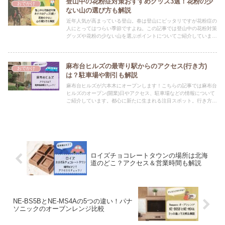
登山中の花粉症対策おすすめグッズ3選！花粉の少
おでかけ
ない山の選び方も解説
近年人気が高まっている登山。春は登山にピッタリですが花粉症の
人にとってはつらい季節ですよね。この記事では登山中の花粉対策
グッズや花粉の少ない山を選ぶポイントについてご紹介していま
す。
麻布台ヒルズの最寄り駅からのアクセス(行き方)
おでかけ
は？駐車場や割引も解説
麻布台ヒルズが六本木にオープンします！こちらの記事では麻布台
ヒルズのオープン(開業)日やアクセス、駐車場などの情報について
ご紹介しています。都心に新たに生まれる注目スポット。行き方は
事前にチェックしておくと安心ですよ♪
ロイズチョコレートタウンの場所は北海
道のどこ？アクセス＆営業時間も解説
NE-BS5BとNE-MS4Aの5つの違い！パナ
ソニックのオーブンレンジ比較