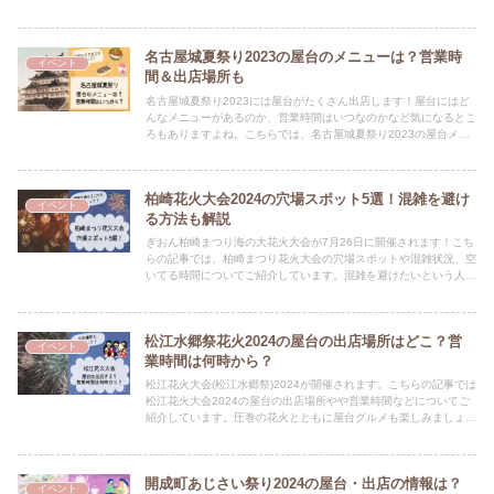
情報ですよ★
名古屋城夏祭り2023の屋台のメニューは？営業時
イベント
間＆出店場所も
名古屋城夏祭り2023には屋台がたくさん出店します！屋台にはど
んなメニューがあるのか、営業時間はいつなのかなど気になるとこ
ろもありますよね。こちらでは、名古屋城夏祭り2023の屋台メニ
ューや営業時間、出店場所などについてご紹介しています
柏崎花火大会2024の穴場スポット5選！混雑を避け
イベント
る方法も解説
ぎおん柏崎まつり海の大花火大会が7月26日に開催されます！こち
らの記事では、柏崎まつり花火大会の穴場スポットや混雑状況、空
いてる時間についてご紹介しています。混雑を避けたいという人は
要チェックの情報ですよ★
松江水郷祭花火2024の屋台の出店場所はどこ？営
イベント
業時間は何時から？
松江花火大会(松江水郷祭)2024が開催されます。こちらの記事では
松江花火大会2024の屋台の出店場所やや営業時間などについてご
紹介しています。圧巻の花火とともに屋台グルメも楽しみましょう
♪
開成町あじさい祭り2024の屋台・出店の情報は？
イベント