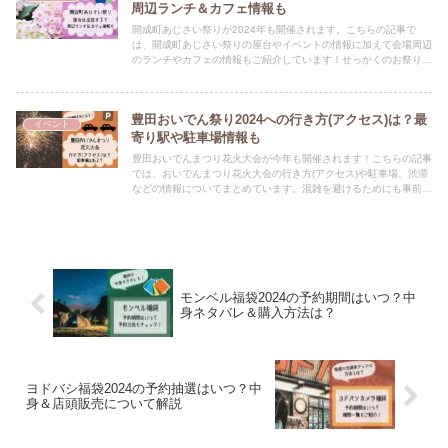
周辺ランチ＆カフェ情報も
開成町あじさい祭りが2024年も開催されます。こちらの記事で
は、開成町あじさい祭りの屋台やイベントの情報に加えて会場周辺
のランチやカフェの情報もご紹介しています！せっかくのお祭りで
すから、あじさいとともに地元グルメも楽しみましょう★
豊田おいでん祭り2024への行き方(アクセス)は？最
イベント
寄り駅や駐車場情報も
豊田おいでんまつり花火大会が今年も開催されます！こちらの記事
では、おいでんまつり花火大会の行き方(アクセス)や駐車場、渋滞
などの情報についてまとめています。混雑を避けるためにも事前の
情報チェックは必須ですよ！
モンベル福袋2024の予約期間はいつ？中
身ネタバレ＆購入方法は？
ヨドバシ福袋2024の予約抽選はいつ？中
身＆店頭販売について解説