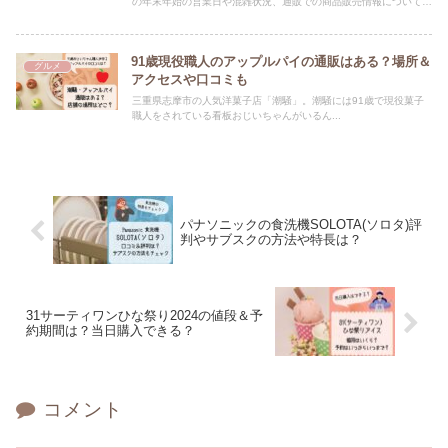
の年末年始の営業日や混雑状況、通販での商品販売情報についてご
紹介しています！
91歳現役職人のアップルパイの通販はある？場所＆
グルメ
アクセスや口コミも
三重県志摩市の人気洋菓子店「潮騒」。潮騒には91歳で現役菓子
職人をされている看板おじいちゃんがいるん...
パナソニックの食洗機SOLOTA(ソロタ)評
判やサブスクの方法や特長は？
31サーティワンひな祭り2024の値段＆予
約期間は？当日購入できる？
コメント