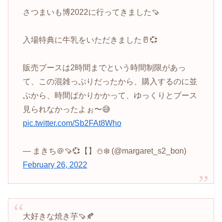
さつまいも博2022に行ってきました🍠
入場特典に牛乳をいただきました🥛💞
販売ブースは2時間までという時間制限があっ
て、この混雑っぷりだったから、購入するのに並
ぶから、時間ばかりかかって、ゆっくりとブース
見られなかったよぉ〜😅
pic.twitter.com/Sb2FAt8Who
— まきち＠🍠💞【】⛄️❄️ (@margaret_s2_bon)
February 26, 2022
大好きな焼き芋🍠🍂