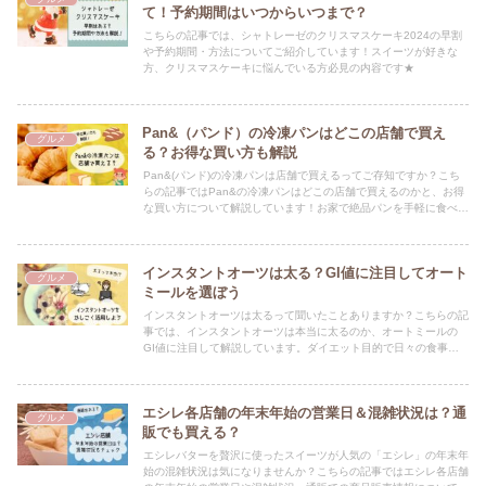
て！予約期間はいつからいつまで？
こちらの記事では、シャトレーゼのクリスマスケーキ2024の早割
や予約期間・方法についてご紹介しています！スイーツが好きな
方、クリスマスケーキに悩んでいる方必見の内容です★
Pan&（パンド）の冷凍パンはどこの店舗で買え
グルメ
る？お得な買い方も解説
Pan&(パンド)の冷凍パンは店舗で買えるってご存知ですか？こち
らの記事ではPan&の冷凍パンはどこの店舗で買えるのかと、お得
な買い方について解説しています！お家で絶品パンを手軽に食べた
い方は必見の情報ですよ★
インスタントオーツは太る？GI値に注目してオート
グルメ
ミールを選ぼう
インスタントオーツは太るって聞いたことありますか？こちらの記
事では、インスタントオーツは本当に太るのか、オートミールの
GI値に注目して解説しています。ダイエット目的で日々の食事に
オートミールを取り入れている人は必見の情報です★
エシレ各店舗の年末年始の営業日＆混雑状況は？通
グルメ
販でも買える？
エシレバターを贅沢に使ったスイーツが人気の「エシレ」の年末年
始の混雑状況は気になりませんか？こちらの記事ではエシレ各店舗