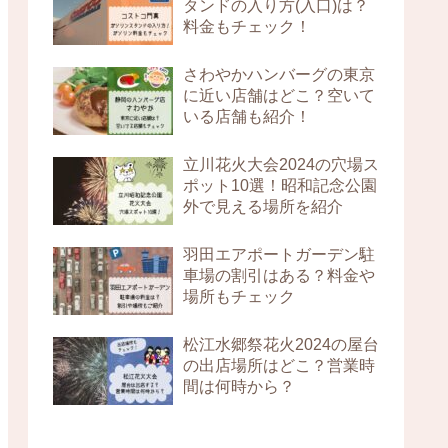
タンドの入り方(入口)は？
料金もチェック！
さわやかハンバーグの東京
に近い店舗はどこ？空いて
いる店舗も紹介！
立川花火大会2024の穴場ス
ポット10選！昭和記念公園
外で見える場所を紹介
羽田エアポートガーデン駐
車場の割引はある？料金や
場所もチェック
松江水郷祭花火2024の屋台
の出店場所はどこ？営業時
間は何時から？