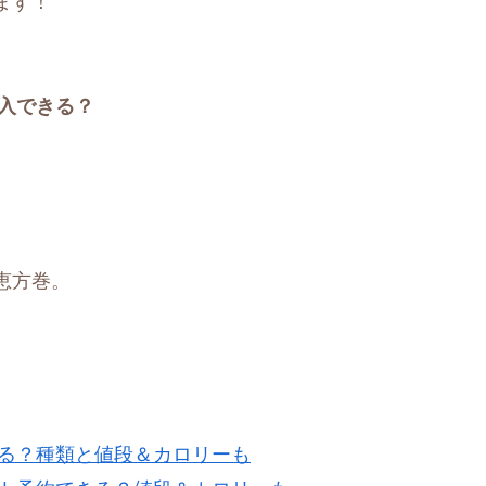
ます！
購入できる？
恵方巻。
える？種類と値段＆カロリーも