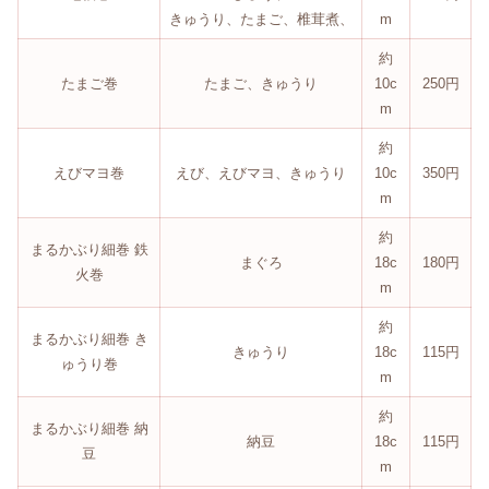
きゅうり、たまご、椎茸煮、
m
約
たまご巻
たまご、きゅうり
10c
250円
m
約
えびマヨ巻
えび、えびマヨ、きゅうり
10c
350円
m
約
まるかぶり細巻 鉄
まぐろ
18c
180円
火巻
m
約
まるかぶり細巻 き
きゅうり
18c
115円
ゅうり巻
m
約
まるかぶり細巻 納
納豆
18c
115円
豆
m