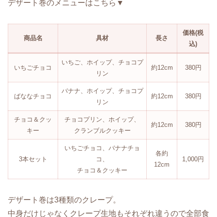
デザート巻のメニューはこちら▼
価格(税
商品名
具材
長さ
込)
いちご、ホイップ、チョコプ
いちごチョコ
約12cm
380円
リン
バナナ、ホイップ、チョコプ
ばななチョコ
約12cm
380円
リン
チョコ＆クッ
チョコプリン、ホイップ、
約12cm
380円
キー
クランブルクッキー
いちごチョコ、バナナチョ
各約
3本セット
コ、
1,000円
12cm
チョコ＆クッキー
デザート巻は3種類のクレープ。
中身だけじゃなくクレープ生地もそれぞれ違うので全部食