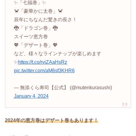
✨「七福巻」✨
🦀「豪華かに太巻」🦀
辰年にちなんだ驚きの長さ！
🐉「ドラゴン巻」🐉
スイーツ恵方巻
💖「デザート巻」💖
など、様々なラインナップが楽しめます
✨
https://t.co/rviZAaHsRz
pic.twitter.com/aM6sf3KHR6
— 無添くら寿司【公式】 (@mutenkurasushi)
January 4, 2024
2024年の恵方巻はデザート巻もあります！