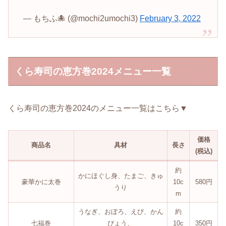
— もちふ🐙 (@mochi2umochi3)
February 3, 2022
くら寿司の恵方巻2024メニュー一覧
くら寿司の恵方巻2024のメニュー一覧はこちら▼
価格
商品名
具材
長さ
(税込)
約
かにほぐし身、たまご、きゅ
豪華かに太巻
10c
580円
うり
m
うなぎ、おぼろ、えび、かん
約
七福巻
ぴょう、
10c
350円