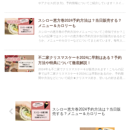
やアクセス(行き方)、予約情報についてご紹介しています！スイー
ツ好きの人は必見ですよ☆
スシロー恵方巻2024予約方法は？当日販売する？
グルメ
メニュー＆カロリーも
スシローの恵方巻の予約方法やメニューについてご存知ですか？こ
ちらの記事ではスシローの恵方巻の予約方法や当日販売があるかど
うか、メニューやカロリーなどについてまとめています。毎年人気
のスシローの恵方巻、しっかり情報チェックしておきましょ！
不二家クリスマスケーキ2024に早割はある？予約
グルメ
方法や特典について徹底解説！
2024年も不二家でクリスマスケーキが販売されます！こちらの記
事では不二家クリスマスケーキ2024には早割があるのか、予約期
間や方法などについて紹介★クリスマス好き、甘いもの好き必見の
記事ですよ。
スシロー恵方巻2024予約方法は？当日販
売する？メニュー＆カロリーも