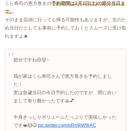
くら寿司の恵方巻きの
予約期間は2月3日(土)の節分当日ま
で。
そのまま店頭に行っても帰る可能性もありますが、念のた
め当日だとしても事前に予約しておくとスムーズに受け取
れますよ★
節分ですね🟡👹✨
我が家はくら寿司さんで恵方巻きを予約しまし
た！
実は急遽当日の今日予約したのですが、間に合い
まして有り難かったです🙏💕
中身ぎっしりボリュームたっぷりで美味しかった
です🍣🙌😆
pic.twitter.com/pRn9jW9rAC