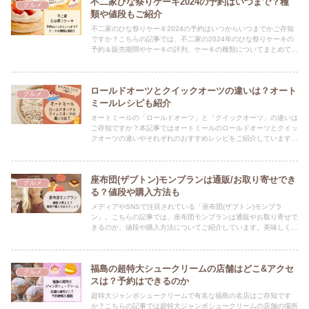
不二家ひな祭りケーキ2024の予約はいつまで？種
グルメ
類や値段もご紹介
不二家のひな祭りケーキ2024の予約はいつからいつまでかご存知
ですか？こちらの記事では、不二家の2024年のひな祭りケーキの
予約＆販売期間やケーキの評判、ケーキの種類についてまとめてい
ます。ひな祭りの前に要チェックです★
ロールドオーツとクイックオーツの違いは？オート
グルメ
ミールレシピも紹介
オートミールの「ロールドオーツ」と「クイックオーツ」の違いは
ご存知ですか？本記事ではオートミールのロールドオーツとクイッ
クオーツの違いやそれぞれのおすすめレシピをご紹介しています！
日々の生活に美味しくオートミールを取り入れましょう♪
座布団(ザブトン)モンブランは通販/お取り寄せでき
グルメ
る？値段や購入方法も
メディアやSNSで注目されている「座布団(ザブトン)モンブラ
ン」。こちらの記事では、座布団モンブランは通販やお取り寄せで
きるのか、値段や購入方法についてご紹介しています。美味しくて
可愛いモンブラン、要チェックです★
福島の超特大シュークリームの店舗はどこ&アクセ
グルメ
スは？予約はできるのか
超特大ジャンボシュークリームで有名な福島の名店はご存知です
か？こちらの記事では超特大ジャンボシュークリームの店舗の場所