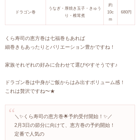
約
うなぎ・厚焼き玉子・きゅう
ドラゴン巻
10c
680円
り・椎茸煮
m
くら寿司の恵方巻は七福巻もあれば
細巻きもあったりとバリエーション豊かですね！
家族それぞれの好みに合わせて選びやすそうです♪
ドラゴン巻は中身がご飯からはみ出すボリューム感！
これは贅沢ですね〜★
＼✨くら寿司の恵方巻🌟予約受付開始！✨／
2月3日の節分に向けて、恵方巻の予約開始！
定番で人気の