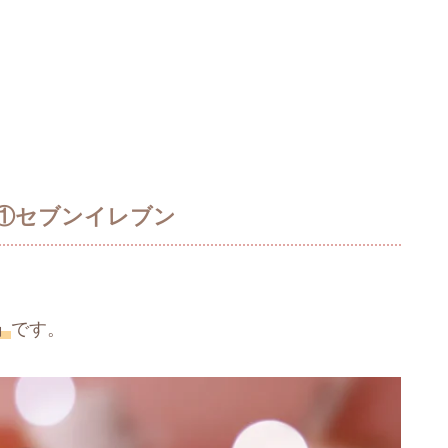
①セブンイレブン
」
です。