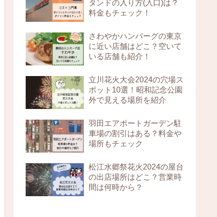
タンドの入り方(入口)は？
料金もチェック！
さわやかハンバーグの東京
に近い店舗はどこ？空いて
いる店舗も紹介！
立川花火大会2024の穴場ス
ポット10選！昭和記念公園
外で見える場所を紹介
羽田エアポートガーデン駐
車場の割引はある？料金や
場所もチェック
松江水郷祭花火2024の屋台
の出店場所はどこ？営業時
間は何時から？