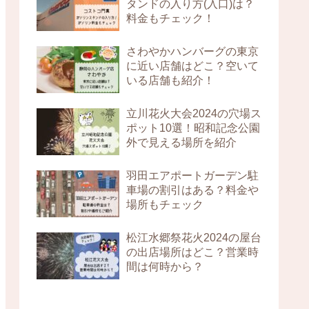
タンドの入り方(入口)は？
料金もチェック！
さわやかハンバーグの東京
に近い店舗はどこ？空いて
いる店舗も紹介！
立川花火大会2024の穴場ス
ポット10選！昭和記念公園
外で見える場所を紹介
羽田エアポートガーデン駐
車場の割引はある？料金や
場所もチェック
松江水郷祭花火2024の屋台
の出店場所はどこ？営業時
間は何時から？