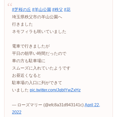
#芝桜の丘
#羊山公園
#秩父
#花
埼玉県秩父市の羊山公園へ
行きました
ネモフィラも咲いていました
電車で行きましたが
平日の朝早い時間だったので
車の方も駐車場に
スムーズに入れていたようです
お昼近くなると
駐車場の入口に列ができて
いました
pic.twitter.com/JqbtYwZxHz
— ローズマリー (@efc8a31d943141c)
April 22,
2022