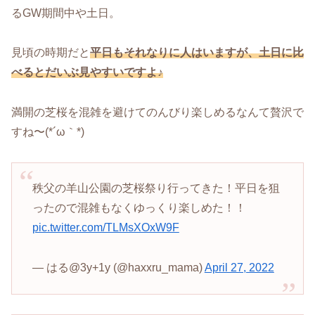
るGW期間中や土日。
見頃の時期だと
平日もそれなりに人はいますが、土日に比
べるとだいぶ見やすいですよ♪
満開の芝桜を混雑を避けてのんびり楽しめるなんて贅沢で
すね〜(*´ω｀*)
秩父の羊山公園の芝桜祭り行ってきた！平日を狙
ったので混雑もなくゆっくり楽しめた！！
pic.twitter.com/TLMsXOxW9F
— はる@3y+1y (@haxxru_mama)
April 27, 2022