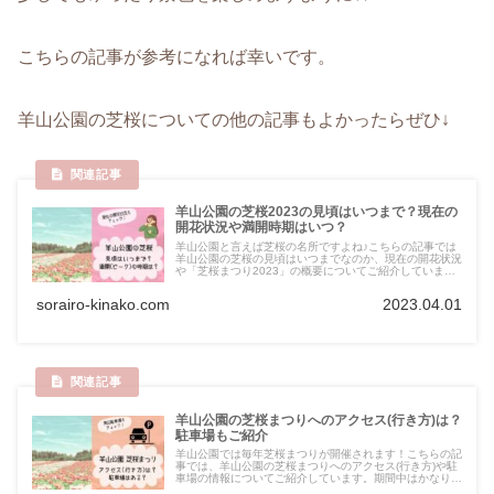
こちらの記事が参考になれば幸いです。
羊山公園の芝桜についての他の記事もよかったらぜひ↓
羊山公園の芝桜2023の見頃はいつまで？現在の
開花状況や満開時期はいつ？
羊山公園と言えば芝桜の名所ですよね♪こちらの記事では
羊山公園の芝桜の見頃はいつまでなのか、現在の開花状況
や「芝桜まつり2023」の概要についてご紹介していま
す。今しか楽しめない絶景、見頃の時期を逃さないように
したいですね♪
sorairo-kinako.com
2023.04.01
羊山公園の芝桜まつりへのアクセス(行き方)は？
駐車場もご紹介
羊山公園では毎年芝桜まつりが開催されます！こちらの記
事では、羊山公園の芝桜まつりへのアクセス(行き方)や駐
車場の情報についてご紹介しています。期間中はかなり混
雑するので駐車場の情報は事前のチェックがおすすめです