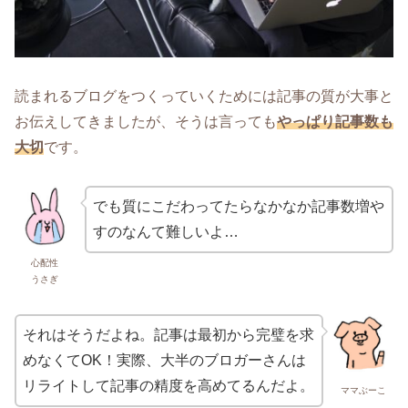
読まれるブログをつくっていくためには記事の質が大事と
お伝えしてきましたが、そうは言っても
やっぱり記事数も
大切
です。
でも質にこだわってたらなかなか記事数増や
すのなんて難しいよ…
心配性
うさぎ
それはそうだよね。記事は最初から完璧を求
めなくてOK！実際、大半のブロガーさんは
リライトして記事の精度を高めてるんだよ。
ママぶーこ