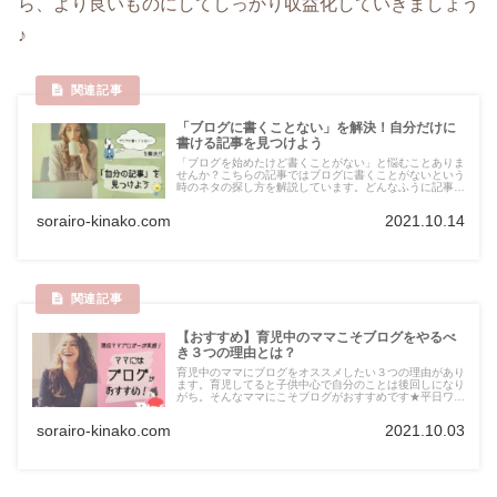
ら、より良いものにしてしっかり収益化していきましょう
♪
「ブログに書くことない」を解決！自分だけに
書ける記事を見つけよう
「ブログを始めたけど書くことがない」と悩むことありま
せんか？こちらの記事ではブログに書くことがないという
時のネタの探し方を解説しています。どんなふうに記事を
増やしていけば良いか悩んでいるブログ初心者の方は必見
です(^^)
sorairo-kinako.com
2021.10.14
【おすすめ】育児中のママこそブログをやるべ
き３つの理由とは？
育児中のママにブログをオススメしたい３つの理由があり
ます。育児してると子供中心で自分のことは後回しになり
がち。そんなママにこそブログがおすすめです★平日ワン
オペ育児をしている私が、実際にブログを始めてから変わ
ったことについてもご紹介します
sorairo-kinako.com
2021.10.03