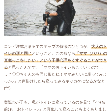
コンビ洋式おまるでステップの特徴のひとつが、
大人のト
イレの形と同じ
ということ。この形なら
「ママ（パパ）の
真似っこをしたい」という子供心理をくすぐることができ
る
と思ったんです。「ママのおトイレもこういうのでし
ょ？〇〇ちゃんのも同じ形だね！ママみたいに座ってみよ
っか♪」と声掛けしたら座ってみるキッカケになるかなと
(^^)
実際わが子も、私がトイレに座っているのを見て「○○(名
前)も、おトイレ～♪」と真似して座ることもよくありまし