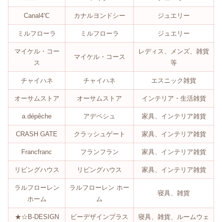
Canal4℃
カナルヨンドシー
ジュエリー
ミルフローラ
ミルフローラ
ジュエリー
マイケル・コー
レディス、メンズ、雑貨
マイケル・コース
ス
等
チャイハネ
チャイハネ
エスニック雑貨
オーサムストア
オーサムストア
インテリア・生活雑貨
a.dépêche
アデペシュ
家具、インテリア雑貨
CRASH GATE
クラッシュゲート
家具、インテリア雑貨
Francfranc
フランフラン
家具、インテリア雑貨
リビングハウス
リビングハウス
家具、インテリア雑貨
ラルフローレン
ラルフローレン ホー
寝具、雑貨
ホーム
ム
★☆B-DESIGN
ビーデザインプラス
寝具、雑貨、ルームウェ