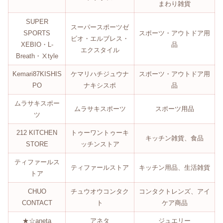
まわり雑貨
SUPER
スーパースポーツゼ
SPORTS
スポーツ・アウトドア用
ビオ・エルブレス・
XEBIO・L-
品
エクスタイル
Breath・Ⅹtyle
Kemari87KISHIS
ケマリハチジュウナ
スポーツ・アウトドア用
PO
ナキシスポ
品
ムラサキスポー
ムラサキスポーツ
スポーツ用品
ツ
212 KITCHEN
トゥーワントゥーキ
キッチン雑貨、食品
STORE
ッチンストア
ティファールス
ティファールストア
キッチン用品、生活雑貨
トア
CHUO
チュウオウコンタク
コンタクトレンズ、アイ
CONTACT
ト
ケア商品
★☆aneta
アネタ
ジュエリー