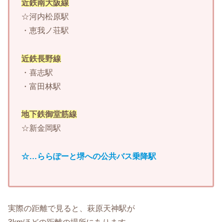
近鉄南大阪線
☆河内松原駅
・恵我ノ荘駅
近鉄長野線
・喜志駅
・富田林駅
地下鉄御堂筋線
☆新金岡駅
☆…ららぽーと堺への公共バス乗降駅
実際の距離で見ると、萩原天神駅が