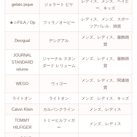
レディス、メンズ、ベイビ
gelato pique
ジェラート ピケ
ー、キッズ
レディス、メンズ、スポー
★☆FILA／Op
フィラ／オーピー
ツアパレル、雑貨
メンズ、レディス、服飾雑
Desigual
デシグアル
貨
JOURNAL
ジャーナル スタン
メンズ、レディス、服飾雑
STANDARD
ダード レリューム
貨
relume
メンズ、レディス、関連雑
WEGO
ウィゴー
貨
ライトオン
ライトオン
メンズ、レディス、キッズ
Calvin Klein
カルバンクライン
メンズ、レディス
TOMMY
トミーヒルフィガ
メンズ、レディス
HILFIGER
ー