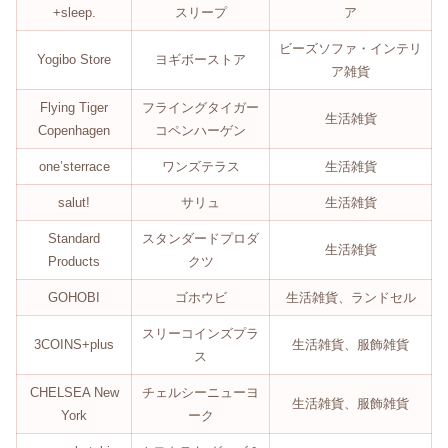
+sleep.
スリープ
ア
ビーズソファ・インテリ
Yogibo Store
ヨギボーストア
ア雑貨
Flying Tiger
フライングタイガー
生活雑貨
Copenhagen
コペンハーゲン
one’sterrace
ワンズテラス
生活雑貨
salut!
サリュ
生活雑貨
Standard
スタンダードプロダ
生活雑貨
Products
クツ
GOHOBI
ゴホウビ
生活雑貨、ランドセル
スリーコインズプラ
3COINS+plus
生活雑貨、服飾雑貨
ス
CHELSEA New
チェルシーニューヨ
生活雑貨、服飾雑貨
York
ーク