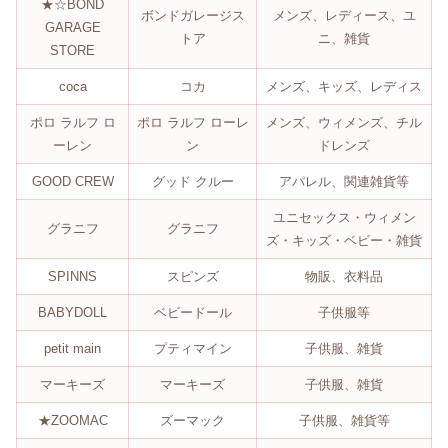
★☆BOND
ボンドガレージス
メンズ、レディース、ユ
GARAGE
トア
ニ、雑貨
STORE
coca
コカ
メンズ、キッズ、レディス
ポロ ラルフ ロ
ポロ ラルフ ローレ
メンズ、ウィメンズ、チル
ーレン
ン
ドレンズ
GOOD CREW
グッド クルー
アパレル、関連雑貨等
ユニセックス・ウィメン
グラニフ
グラニフ
ズ・キッズ・ベビー・雑貨
SPINNS
スピンズ
物販、衣料品
BABYDOLL
ベビードール
子供服等
petit main
プティマイン
子供服、雑貨
マーキーズ
マーキーズ
子供服、雑貨
★ZOOMAC
ズーマック
子供服、雑貨等