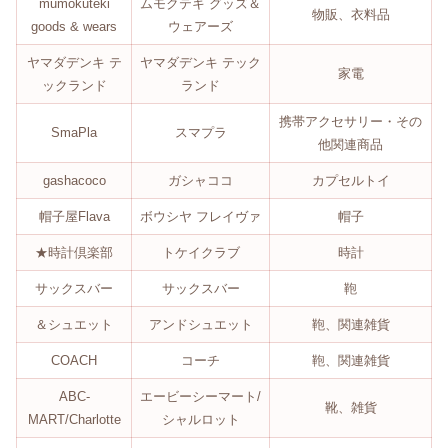
mumokuteki
ムモクテキ グッズ＆
物販、衣料品
goods & wears
ウェアーズ
ヤマダデンキ テ
ヤマダデンキ テック
家電
ックランド
ランド
携帯アクセサリー・その
SmaPla
スマプラ
他関連商品
gashacoco
ガシャココ
カプセルトイ
帽子屋Flava
ボウシヤ フレイヴァ
帽子
★時計倶楽部
トケイクラブ
時計
サックスバー
サックスバー
鞄
＆シュエット
アンドシュエット
鞄、関連雑貨
COACH
コーチ
鞄、関連雑貨
ABC-
エービーシーマート/
靴、雑貨
MART/Charlotte
シャルロット