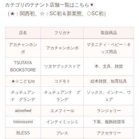
カテゴリのテナント店舗一覧はこちら▼
（★：関西初、☆：SC初＆新業態、◇SC初）
店名
フリガナ
取扱商品
アカチャンホン
マタニティ・ベビー・キ
アカチャンホンポ
ポ
ッズ用品
TSUTAYA
ツタヤブックストア
本、文具、雑貨
BOOKSTORE
★☆こどもto
コドモト
絵本雑貨、知育玩具
チュチュアン
チュチュアンナ グ
ソックス、インナー、ウ
ナ グランデ
ランデ
ェア
aimerfeel
エメフィール
ランジェリー
Intimissimi
インティミッシミ
下着、服飾雑貨等
BLESS
ブレス
アクセサリー