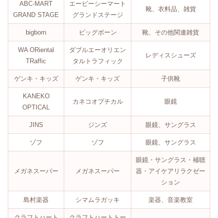
ABC-MART
エービーシーマート
靴、衣料品、雑貨
GRAND STAGE
グランドステージ
bigborn
ビッグボーン
靴、その他関連雑貨
WA ORiental
ダブルエーオリエン
レディスシューズ
TRaffic
タルトラフィック
ゲンキ・キッズ
ゲンキ・キッズ
子供靴
KANEKO
カネコオプチカル
眼鏡
OPTICAL
JINS
ジンズ
眼鏡、サングラス
ゾフ
ゾフ
眼鏡、サングラス
眼鏡・サングラス・補聴
メガネスーパー
メガネスーパー
器・アイケアリラクゼー
ション
島村楽器
シマムラガッキ
楽器、音楽教室
クラフトハート
クラフトハートトー