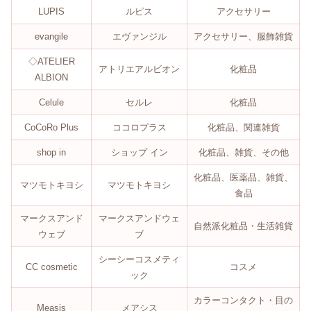
LUPIS
ルピス
アクセサリー
evangile
エヴァンジル
アクセサリー、服飾雑貨
◇ATELIER
アトリエアルビオン
化粧品
ALBION
Celule
セルレ
化粧品
CoCoRo Plus
ココロプラス
化粧品、関連雑貨
shop in
ショップ イン
化粧品、雑貨、その他
化粧品、医薬品、雑貨、
マツモトキヨシ
マツモトキヨシ
食品
マークスアンド
マークスアンドウェ
自然派化粧品・生活雑貨
ウェブ
ブ
シーシーコスメティ
CC cosmetic
コスメ
ック
カラーコンタクト・目の
Measis
メアシス