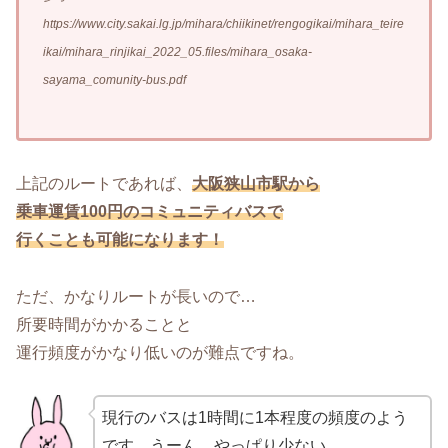
https://www.city.sakai.lg.jp/mihara/chiikinet/rengogikai/mihara_teire
ikai/mihara_rinjikai_2022_05.files/mihara_osaka-
sayama_comunity-bus.pdf
上記のルートであれば、
大阪狭山市駅から
乗車運賃100円のコミュニティバスで
行くことも可能になります！
ただ、かなりルートが長いので…
所要時間がかかることと
運行頻度がかなり低いのが難点ですね。
現行のバスは1時間に1本程度の頻度のよう
です。うーん、やっぱり少ない…。