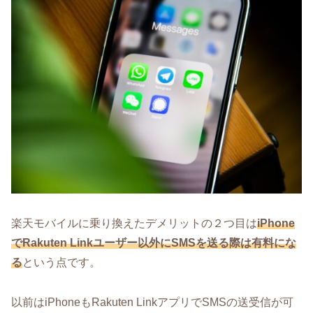
楽天モバイルに乗り換えたデメリットの２つ目は
iPhone
でRakuten Linkユーザー
以外に
SMSを送る際は有料にな
る
という点です。
以前はiPhoneもRakuten LinkアプリでSMSの送受信が可