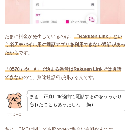
たまに料金が発生しているのは、
「Rakuten Link」とい
う楽天モバイル用の通話アプリを利用できない通話があっ
たから
です。
「0570」や「#」で始まる番号はRakuten Linkでは通話
できない
ので、別途通話料が掛かるんです。
まぁ、正直Link経由で電話するのをうっかり
忘れたこともあったしね…(悔)
ママぶーこ
あと、SMSに関してもiPhoneの場合は有料なんです。