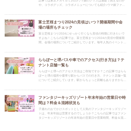
記事では東京メガイルミ2023ウマ娘のグッズは通販で買えるのか
や、コラボグッズ、コラボメニューについても紹介♪ウマ娘ファン
必見の内容です！
富士芝桜まつり2024の見頃はいつ？開催期間や会
おでかけ
場の場所もチェック
富士芝桜まつり2024にせっかく行くなら見頃の時期に行きたいで
すよね！こちらの記事では、富士芝桜まつり2024の見頃や開催期
間、会場の場所についてご紹介しています。毎年人気のイベントな
ので事前の情報チェックは必須です★
ららぽーと堺バスや車でのアクセス(行き方)は？テ
おでかけ
ナント店舗一覧も
ららぽーと堺へのアクセス方法はご存知ですか？この記事ではらら
ぽーと堺の場所や最寄り駅からバスでの行き方、テナント店舗一覧
についてご紹介しています。駅からちょっと距離もありますから、
迷ったりしないよう事前に情報チェックしておきましょ☆
ファンタジーキッズリゾート年末年始の営業日や時
おでかけ
間は？料金＆混雑状況も
子連れのおでかけスポットとして人気のファンタジーキッズリゾー
トは、年末年始は営業するのでしょうか？こちらの記事ではファン
タジーキッズリゾートの年末年始の営業日や営業時間、料金＆混雑
状況について解説しています！