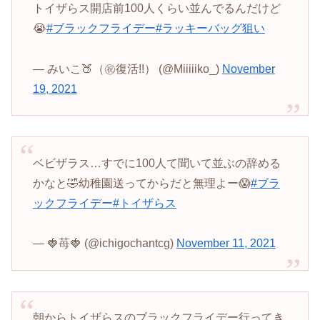
トイザらス開店前100人くらい並んでるんだけど
😭
#ブラックフライデー
#ラッキーバッグ狙い
— みいこ🍑（㊗️復活!!） (@Miiiiiko_)
November
19, 2021
ベビザラス…すでに100人て聞いて並ぶの辞める
かなと🤣幼稚園送ってからだと無理よー😱
#ブラ
ックフライデー
#トイザらス
— 🍓苺🍓 (@ichigochantcg)
November 11, 2021
朝からトイザらスのブラックフライデー行ってき