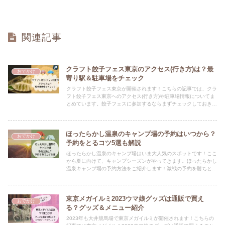
関連記事
クラフト餃子フェス東京のアクセス(行き方)は？最
おでかけ
寄り駅＆駐車場をチェック
クラフト餃子フェス東京が開催されます！こちらの記事では、クラ
フト餃子フェス東京へのアクセス(行き方)や駐車場情報についてま
とめています。餃子フェスに参加するならまずチェックしておきま
しょうね♪
ほったらかし温泉のキャンプ場の予約はいつから？
おでかけ
予約をとるコツ5選も解説
ほったらかし温泉のキャンプ場はいま大人気のスポットです！ここ
から夏に向けて、キャンプシーズンがやってきます。ほったらかし
温泉キャンプ場の予約方法をご紹介します！激戦の予約を勝ちとる
コツも説明しています！激戦の予約を勝ち取り、思い出に残るキャ
ンプにしましょう♪
東京メガイルミ2023ウマ娘グッズは通販で買え
おでかけ
る？グッズ＆メニュー紹介
2023年も大井競馬場で東京メガイルミが開催されます！こちらの