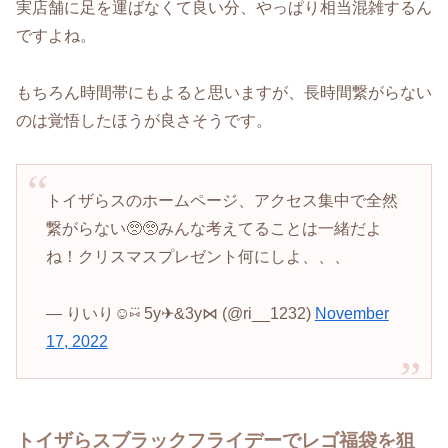
実店舗に足を運ばなくて良い分、やっぱり相当混雑するん
ですよね。
もちろん時間帯にもよると思いますが、長時間繋がらない
のは覚悟したほうが良さそうです。
トイザらスのホームページ、アクセス集中で全然
繋がらない🥺🥺みんな考えてることは一緒だよ
ね！クリスマスプレゼント何にしよ、、、
— りいり☺︎⑅⃛ 5y✈︎&3y⋈ (@ri__1232)
November
17, 2022
トイザらスブラックフライデーでレゴ福袋を狙