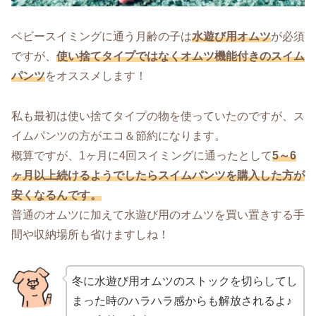
ベビースイミングに通う月齢の子は
水遊び用オムツ
が必須
ですが、
使い捨てタイプではなくオムツ機能付きのスイム
パンツ
をオススメします！
私も最初は使い捨てタイプの物を使っていたのですが、ス
イムパンツの方がエコ＆節約になります。
概算ですが、1ヶ月に4回スイミングに通ったとして
5～6
ヶ月以上続けるようでしたらスイムパンツを購入した方が
安くなるんです。
普通のオムツに加えて水遊び用のオムツを買い置きする手
間や収納場所も省けますしね！
冬に水遊び用オムツのストックを切らしてし
まった時のハラハラ感からも解放されるよ♪