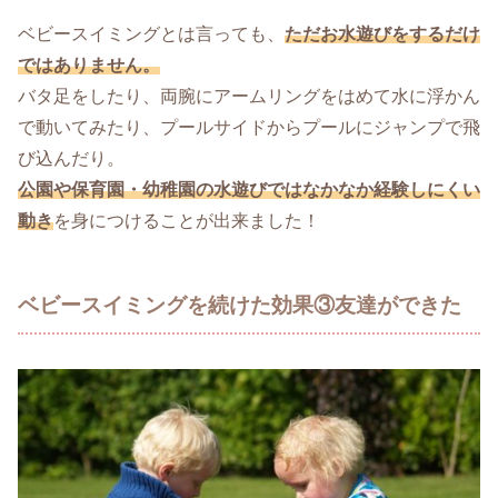
ベビースイミングとは言っても、
ただお水遊びをするだけ
ではありません。
バタ足をしたり、両腕にアームリングをはめて水に浮かん
で動いてみたり、プールサイドからプールにジャンプで飛
び込んだり。
公園や保育園・幼稚
園
の水遊びではな
かなか経験しにくい
動き
を身につけることが出来ました！
ベビースイミングを続けた効果③友達ができた