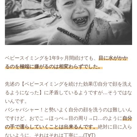
ベビースイミングを1年9ヶ月間続けても、
目に水がかか
るのを極端に嫌がるのは相変わらずでした。
先述の【ベビースイミングを続けた効果①自分で顔を洗え
るようになった】に矛盾しているようですが…そうではな
いんです。
バシャバシャー！と勢いよく自分の顔を洗うのは難しいん
ですけど、おでこ→ほっぺ→目の周り→口…のように
自分
の手で濡らしていくことは出来るんです。
絶対に目に入ら
ないように、それはそれは丁寧に…(T∀T)