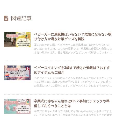
関連記事
ベビーカーに扇風機はいらない？危険にならない取
子育て
り付け方や暑さ対策グッズを解説
夏のお出かけの際、ベビーカーには扇風機はいるのかいらないの
か、迷いますよね。こちらの記事では、扇風機の必要性や危険にな
らない取り付け方、暑さ対策グッズなどについて解説しています。
赤ちゃん連れでお出かけする前に必見の情報です！
ベビースイミングを3歳まで続けた効果は？おすす
子育て
めアイテムもご紹介
ベビースイミングを続けるとどんな効果があると思いますか？こち
らの記事では、水嫌いなわが子が3歳までベビースイミングに通っ
た効果についてご紹介します。ベビースイミングにおすすめのアイ
テムについてもご紹介するので通うか迷っている方は必見です♪
卒業式に赤ちゃん連れはOK？事前にチェックや準
子育て
備しておくべきこととは
卒業式に赤ちゃん連れで出席しても良いものか悩む人も多いですよ
ね。こちらの記事では、卒業式に赤ちゃんを連れて行くことに対す