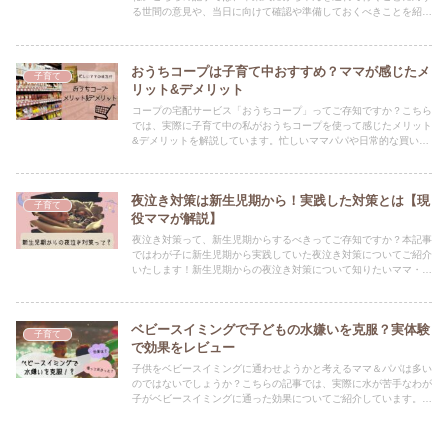
る世間の意見や、当日に向けて確認や準備しておくべきことを紹介
しています！悩めるママ＆パパは必見ですよ★
おうちコープは子育て中おすすめ？ママが感じたメ
子育て
リット&デメリット
コープの宅配サービス「おうちコープ」ってご存知ですか？こちら
では、実際に子育て中の私がおうちコープを使って感じたメリット
&デメリットを解説しています。忙しいママパパや日常的な買い物
の時間を効率的に使い方は必見の情報です★
夜泣き対策は新生児期から！実践した対策とは【現
子育て
役ママが解説】
夜泣き対策って、新生児期からするべきってご存知ですか？本記事
ではわが子に新生児期から実践していた夜泣き対策についてご紹介
いたします！新生児期からの夜泣き対策について知りたいママ・パ
パも、これからママ・パパになる方も、是非参考にしてください♪
ベビースイミングで子どもの水嫌いを克服？実体験
子育て
で効果をレビュー
子供をベビースイミングに通わせようかと考えるママ＆パパは多い
のではないでしょうか？こちらの記事では、実際に水が苦手なわが
子がベビースイミングに通った効果についてご紹介しています。ベ
ビースイミングを検討されている方は是非読んでみてください♪