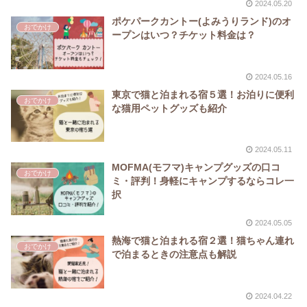
2024.05.20
ポケパークカントー(よみうりランド)のオ
おでかけ
ープンはいつ？チケット料金は？
2024.05.16
東京で猫と泊まれる宿５選！お泊りに便利
おでかけ
な猫用ペットグッズも紹介
2024.05.11
MOFMA(モフマ)キャンプグッズの口コ
おでかけ
ミ・評判！身軽にキャンプするならコレ一
択
2024.05.05
熱海で猫と泊まれる宿２選！猫ちゃん連れ
おでかけ
で泊まるときの注意点も解説
2024.04.22