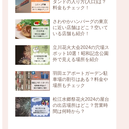
タンドの入り方(入口)は？
料金もチェック！
さわやかハンバーグの東京
に近い店舗はどこ？空いて
いる店舗も紹介！
立川花火大会2024の穴場ス
ポット10選！昭和記念公園
外で見える場所を紹介
羽田エアポートガーデン駐
車場の割引はある？料金や
場所もチェック
松江水郷祭花火2024の屋台
の出店場所はどこ？営業時
間は何時から？